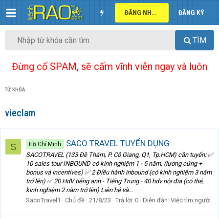
ĐĂNG NHẬP
ĐĂNG KÝ
TÌM
Đừng cố SPAM, sẽ cấm vĩnh viễn ngay và luôn
TỪ KHÓA
vieclam
SACO TRAVEL TUYỂN DỤNG
Hồ Chí Minh
S
SACOTRAVEL (133 Đề Thám, P. Cô Giang, Q1, Tp.HCM) cần tuyển: ✅
10 sales tour INBOUND có kinh nghiệm 1 - 5 năm, (lương cứng +
bonus và incentives) ✅ 2 Điều hành inbound (có kinh nghiệm 3 năm
trở lên) ✅ 20 HdV tiếng anh - Tiếng Trung - 40 hdv nội địa (có thẻ,
kinh nghiệm 2 năm trở lên) Liên hệ và...
SacoTravel1
Chủ đề
21/8/23
Trả lời: 0
Diễn đàn:
Việc tìm người