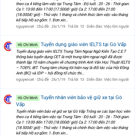
theo ca 4 tiếng làm việc tại Trung Tâm - Độ tuổi : 20 - 26 - Thời gian:
Ca 1: 13:00 đến 17:00 (17.500đ/ giờ) Ca 2: 17:00 đến 21:00
(18.000đ/ giờ) - Thử việc 1 tháng và chính thức làm việc vào tháng
kế tiếp Hồ sơ gồm: 1. Đơn xin...
nguyencet
Chủ đề
26/1/19
Trả lời: 13
Diễn đàn:
Việc tìm người
Tuyển dụng giáo viên IELTS tại Gò Vấp
Hồ Chí Minh
Tuyển dụng giáo viên IELTS Trung Tâm Ngoại Ngữ Kiến Tạo C.E.T
thông báo tuyển dụng CET là một trung tâm ngoại ngữ đã được
thành lập 10 năm chuyên về chương trình Anh Văn Học Thuật IELTS
– TOEFL iBT. Trung tâm chúng tôi hiện nay là đối tác của Hội Đồng
Anh (BC) và IDP – hội đồng tổ chức thi...
nguyencet
Chủ đề
26/1/19
Trả lời: 13
Diễn đàn:
Việc tìm người
Tuyển nhân viên bảo vệ giữ xe tại Gò
Hồ Chí Minh
Vấp
Tuyển nhân viên bảo vệ giữ xe tại Gò Vấp Trông xe các bạn học viên
theo ca 4 tiếng làm việc tại Trung Tâm - Độ tuổi : 20 - 26 - Thời gian:
Ca 1: 13:00 đến 17:00 (18.000đ/ giờ) Ca 2: 17:00 đến 21:00
(18.500đ/ giờ) - Thử việc 1 tháng và chính thức làm việc vào tháng
kế tiếp Hồ sơ gồm: 1. Đơn xin...