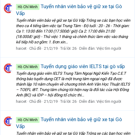
Tuyển nhân viên bảo vệ giữ xe tại Gò
Hồ Chí Minh
Vấp
Tuyển nhân viên bảo vệ giữ xe tại Gò Vấp Trông xe các bạn học viên
theo ca 4 tiếng làm việc tại Trung Tâm - Độ tuổi : 20 - 26 - Thời gian:
Ca 1: 13:00 đến 17:00 (17.500đ/ giờ) Ca 2: 17:00 đến 21:00
(18.000đ/ giờ) - Thử việc 1 tháng và chính thức làm việc vào tháng
kế tiếp Hồ sơ gồm: 1. Đơn xin...
haicet
Chủ đề
21/2/19
Trả lời: 26
Diễn đàn:
Việc tìm người
Tuyển dụng giáo viên IELTS tại gò vấp
Hồ Chí Minh
Tuyển dụng giáo viên IELTS Trung Tâm Ngoại Ngữ Kiến Tạo C.E.T
thông báo tuyển dụng CET là một trung tâm ngoại ngữ đã được
thành lập 10 năm chuyên về chương trình Anh Văn Học Thuật IELTS
– TOEFL iBT. Trung tâm chúng tôi hiện nay là đối tác của Hội Đồng
Anh (BC) và IDP – hội đồng tổ chức thi...
haicet
Chủ đề
21/2/19
Trả lời: 26
Diễn đàn:
Việc tìm người
Tuyển nhân viên bảo vệ giữ xe tại Gò
Hồ Chí Minh
Vấp
Tuyển nhân viên bảo vệ giữ xe tại Gò Vấp Trông xe các bạn học viên