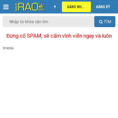
ĐĂNG NHẬP
ĐĂNG KÝ
TÌM
Đừng cố SPAM, sẽ cấm vĩnh viễn ngay và luôn
TỪ KHÓA