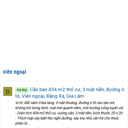
viên ngoại
Cần bán 434 m2 thổ cư, 3 mặt tiền, đường ô
Hà Nội
D
tô, Viên ngoại, Đặng Xá, Gia Lâm
Vị trí: đất nằm ở bìa làng, 3 mặt thoáng, đường ô tô vào tận nơi,
không khí trong lành, mát mẻ quanh năm, môi trường sống tuyệt vời.
- Diện tích 434 m2 thổ cư, vuông vắn, 3 mặt tiền, kích thước 20 x 20.
- Thích hợp xây biệt thự nghỉ dưỡng, xây tòa nhà căn hộ cho thuê,
phân lô...