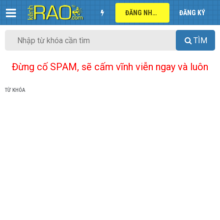
ĐĂNG NHẬP
ĐĂNG KÝ
TÌM
Đừng cố SPAM, sẽ cấm vĩnh viễn ngay và luôn
TỪ KHÓA