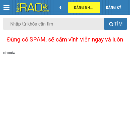
ĐĂNG NHẬP
ĐĂNG KÝ
TÌM
Đừng cố SPAM, sẽ cấm vĩnh viễn ngay và luôn
TỪ KHÓA