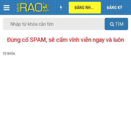
ĐĂNG NHẬP
ĐĂNG KÝ
TÌM
Đừng cố SPAM, sẽ cấm vĩnh viễn ngay và luôn
TỪ KHÓA