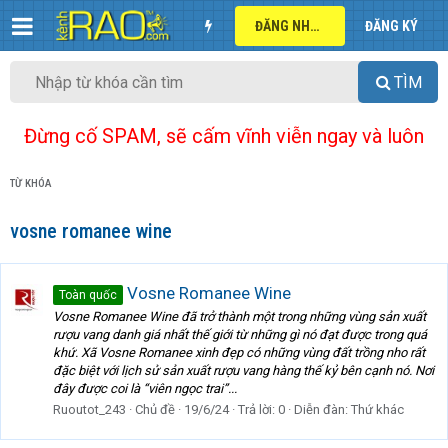
ĐĂNG NHẬP
ĐĂNG KÝ
TÌM
Đừng cố SPAM, sẽ cấm vĩnh viễn ngay và luôn
TỪ KHÓA
vosne romanee wine
Vosne Romanee Wine
Toàn quốc
Vosne Romanee Wine đã trở thành một trong những vùng sản xuất
rượu vang danh giá nhất thế giới từ những gì nó đạt được trong quá
khứ. Xã Vosne Romanee xinh đẹp có những vùng đất trồng nho rất
đặc biệt với lịch sử sản xuất rượu vang hàng thế kỷ bên cạnh nó. Nơi
đây được coi là “viên ngọc trai”...
Ruoutot_243
Chủ đề
19/6/24
Trả lời: 0
Diễn đàn:
Thứ khác