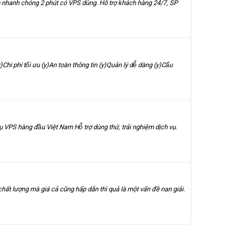
i tạo nhanh chóng 2 phút có VPS dùng. Hỗ trợ khách hàng 24/7, SP
 phí tối ưu (y)An toàn thông tin (y)Quản lý dễ dàng (y)Cấu
àng đầu Việt Nam Hỗ trợ dùng thử, trải nghiệm dịch vụ.
ất lượng mà giá cả cũng hấp dẫn thì quả là một vấn đề nan giải.