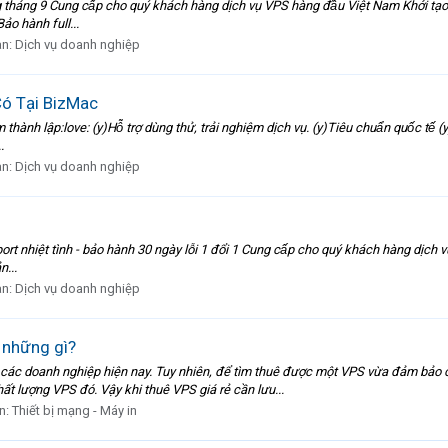
tháng 9 Cung cấp cho quý khách hàng dịch vụ VPS hàng đầu Việt Nam Khở
. Bảo hành full...
àn:
Dịch vụ doanh nghiệp
Có Tại BizMac
love: (y)Hỗ trợ dùng thử, trải nghiệm dịch vụ. (y)Tiêu chuẩn quốc tế (y)Chi
.
àn:
Dịch vụ doanh nghiệp
nhiệt tình - bảo hành 30 ngày lỗi 1 đổi 1 Cung cấp cho quý khách hàng dịch vụ VPS h
n...
àn:
Dịch vụ doanh nghiệp
 những gì?
 các doanh nghiệp hiện nay. Tuy nhiên, để tìm thuê được một VPS vừa đảm bảo ch
t lượng VPS đó. Vậy khi thuê VPS giá rẻ cần lưu...
n:
Thiết bị mạng - Máy in