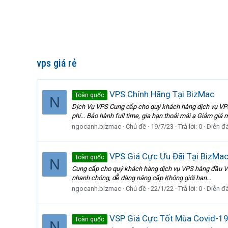
vps giá rẻ
VPS Chính Hãng Tại BizMac
Toàn quốc
N
Dịch Vụ VPS Cung cấp cho quý khách hàng dịch vụ VPS h
phí... Bảo hành full time, gia hạn thoải mái ạ Giảm gi
ngocanh.bizmac
Chủ đề
19/7/23
Trả lời: 0
Diễn đ
VPS Giá Cực Ưu Đãi Tại BizMa
Toàn quốc
N
Cung cấp cho quý khách hàng dịch vụ VPS hàng đầu Việt N
nhanh chóng, dễ dàng nâng cấp Không giới hạn...
ngocanh.bizmac
Chủ đề
22/1/22
Trả lời: 0
Diễn đ
VSP Giá Cực Tốt Mùa Covid-1
Toàn quốc
N