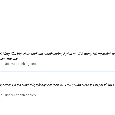
àng đầu Việt Nam Khởi tạo nhanh chóng 2 phút có VPS dùng. Hỗ trợ khách hàng 24/7, S
á mạnh mẽ cho...
àn:
Dịch vụ doanh nghiệp
c
am Hỗ trợ dùng thử, trải nghiệm dịch vụ. Tiêu chuẩn quốc tế Chi phí tối ưu 
àn:
Dịch vụ doanh nghiệp
9