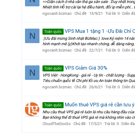
=>Giãn cách ở nhà vẫn thả ga săn sale . Duy nhất trong 
Nhiệt tình Hỗ trợ cài lại hệ điều hành, đổi ip miễn phí..
ngocanh.bizmac
Chủ đề
13/9/21
Trả lời: 0
Diễn đ
VPS Mua 1 tặng 1 -Ưu Đãi Chỉ 
Toàn quốc
N
:)Ưu đãi mừng Sinh nhật BizMac:) :love:Kỷ niệm 14 năm thành lập:
hình mạnh mẽ (y)Khởi tạo nhanh chóng, dễ dàng nâng..
ngocanh.bizmac
Chủ đề
22/7/21
Trả lời: 0
Diễn đ
VPS Giảm Giá 30%
Toàn quốc
N
VPS Việt - HongKong - giá rẻ - Uy tín - chất lượng - Support 
Tiêu chuẩn quốc tế Chi phí tối ưu An toàn thông tin Quả
ngocanh.bizmac
Chủ đề
26/6/21
Trả lời: 0
Diễn đ
Muốn thuê VPS giá rẻ cần lưu ý
Toàn quốc
Nhu cầu thuê VPS giá rẻ luôn là nhu cầu hàng đầu của
Bạn không thể đi thuê VPS giá rẻ mà không nhìn vào chấ
CloudTheGioiSo
Chủ đề
17/5/21
Trả lời: 0
Diễn đà