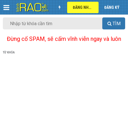
ĐĂNG NHẬP
ĐĂNG KÝ
TÌM
Đừng cố SPAM, sẽ cấm vĩnh viễn ngay và luôn
TỪ KHÓA