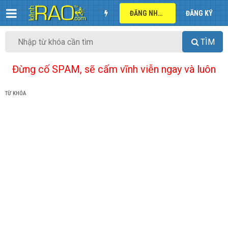
ĐĂNG NHẬP
ĐĂNG KÝ
TÌM
Đừng cố SPAM, sẽ cấm vĩnh viễn ngay và luôn
TỪ KHÓA