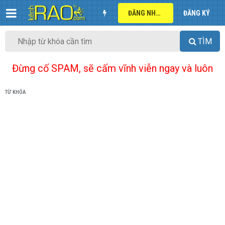
ĐĂNG NHẬP
ĐĂNG KÝ
TÌM
Đừng cố SPAM, sẽ cấm vĩnh viễn ngay và luôn
TỪ KHÓA