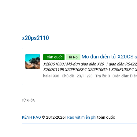
x20ps2110
Mô đun điện tử X20CS 
Toàn quốc
Hà Nội
X20CS1030 | Mô-đun giao diện X20, 1 giao diện R
X20DC1198 X20IF10E3-1 X20IF10G1-1 X20IF10G3-1
hale1996
Chủ đề
23/11/23
Trả lời: 0
Diễn đàn:
Điệ
TỪ KHÓA
KÊNH RAO
© 2012-2026 |
Rao vặt miễn phí
toàn quốc