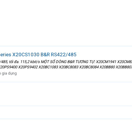
series X20CS1030 B&R RS422/485
S422/485, tối đa. 115,2 kbit/s MỘT SỐ DÒNG B&R TƯƠNG TỰ: X20CM1941 X2
 X20PS9400 X20PS9402 X20BC1083 X20BC8083 X20BC8084 X20BB80 X20BB80X
n gia dụng