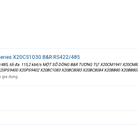
series X20CS1030 B&R RS422/485
S422/485, tối đa. 115,2 kbit/s MỘT SỐ DÒNG B&R TƯƠNG TỰ: X20CM1941 X2
 X20PS9400 X20PS9402 X20BC1083 X20BC8083 X20BC8084 X20BB80 X20BB80X
n gia dụng