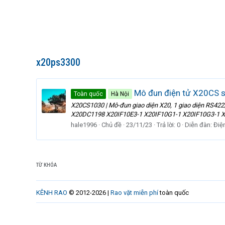
x20ps3300
Mô đun điện tử X20CS 
Toàn quốc
Hà Nội
X20CS1030 | Mô-đun giao diện X20, 1 giao diện R
X20DC1198 X20IF10E3-1 X20IF10G1-1 X20IF10G3-1
hale1996
Chủ đề
23/11/23
Trả lời: 0
Diễn đàn:
Điệ
TỪ KHÓA
KÊNH RAO
© 2012-2026 |
Rao vặt miễn phí
toàn quốc