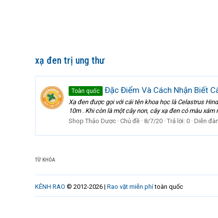
xạ đen trị ung thư
Đặc Điểm Và Cách Nhận Biết C
Toàn quốc
Xạ đen được gọi với cái tên khoa học là Celastrus Hin
10m . Khi còn là một cây non, cây xạ đen có màu xám n
Shop Thảo Dược
Chủ đề
8/7/20
Trả lời: 0
Diễn đà
TỪ KHÓA
KÊNH RAO
© 2012-2026 |
Rao vặt miễn phí
toàn quốc