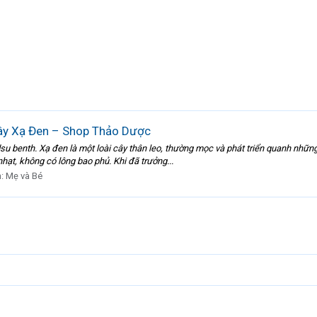
ây Xạ Đen – Shop Thảo Dược
dsu benth. Xạ đen là một loài cây thân leo, thường mọc và phát triển quanh nhữn
hạt, không có lông bao phủ. Khi đã trưởng...
n:
Mẹ và Bé