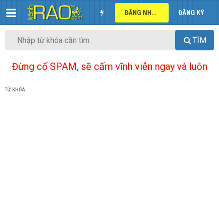
ĐĂNG NHẬP
ĐĂNG KÝ
TÌM
Đừng cố SPAM, sẽ cấm vĩnh viễn ngay và luôn
TỪ KHÓA