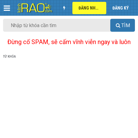
ĐĂNG NHẬP
ĐĂNG KÝ
TÌM
Đừng cố SPAM, sẽ cấm vĩnh viễn ngay và luôn
TỪ KHÓA