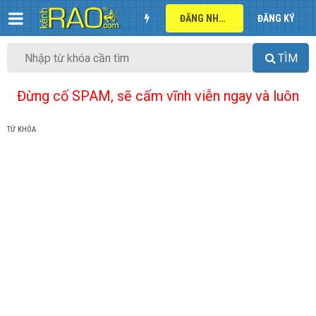
ĐĂNG NHẬP
ĐĂNG KÝ
TÌM
Đừng cố SPAM, sẽ cấm vĩnh viễn ngay và luôn
TỪ KHÓA