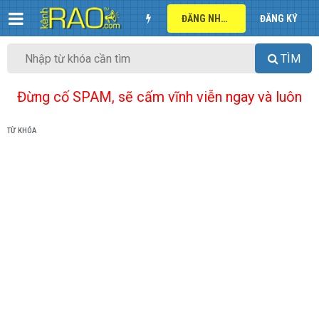
ĐĂNG NHẬP
ĐĂNG KÝ
TÌM
Đừng cố SPAM, sẽ cấm vĩnh viễn ngay và luôn
TỪ KHÓA