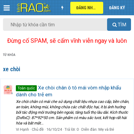
ĐĂNG NHẬP
ĐĂNG KÝ
TÌM
Đừng cố SPAM, sẽ cấm vĩnh viễn ngay và luôn
TỪ KHÓA
xe chòi
Xe chòi chân ô tô mái vòm nhập khẩu
Toàn quốc
dành cho trẻ em
Xe chòi chân có mái che sử dụng chất liệu nhựa cao cấp, bền chắn,
an toàn, không mùi, không chứa các chất độc hại, ít bị ảnh hưởng
bởi tác động môi trường bên ngoài, tăng tuổi thọ lâu dài. Kích thước
(DxRxC): 87*92*50 cm. Sản phẩm có màu sắc tươi, kết hợp rất hài
hòa và bắt mắt...
Vi Hạnh
Chủ đề
16/10/24
Trả lời: 0
Diễn đàn:
Mẹ và Bé