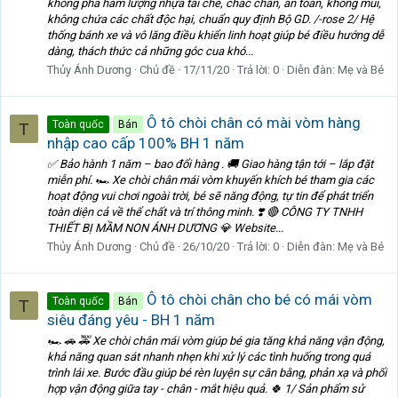
không pha hàm lượng nhựa tái chế, chắc chắn, an toàn, không mùi,
không chứa các chất độc hại, chuẩn quy định Bộ GD. /-rose 2/ Hệ
thống bánh xe và vô lăng điều khiển linh hoạt giúp bé điều hướng dễ
dàng, thách thức cả những góc cua khó...
Thủy Ánh Dương
Chủ đề
17/11/20
Trả lời: 0
Diễn đàn:
Mẹ và Bé
Ô tô chòi chân có mài vòm hàng
Toàn quốc
Bán
T
nhập cao cấp 100% BH 1 năm
✅ Bảo hành 1 năm – bao đổi hàng . 🚚 Giao hàng tận tới – lắp đặt
miễn phí. 🏎 Xe chòi chân mái vòm khuyến khích bé tham gia các
hoạt động vui chơi ngoài trời, bé sẽ năng động, tự tin để phát triển
toàn diện cả về thể chất và trí thông minh. ❣ 🔴 CÔNG TY TNHH
THIẾT BỊ MẦM NON ÁNH DƯƠNG 💎 Website...
Thủy Ánh Dương
Chủ đề
26/10/20
Trả lời: 0
Diễn đàn:
Mẹ và Bé
Ô tô chòi chân cho bé có mái vòm
Toàn quốc
Bán
T
siêu đáng yêu - BH 1 năm
🏎 🚗 🚕 Xe chòi chân mái vòm giúp bé gia tăng khả năng vận động,
khả năng quan sát nhanh nhẹn khi xử lý các tình huống trong quá
trình lái xe. Bước đầu giúp bé rèn luyện sự cân bằng, phản xạ và phối
hợp vận động giữa tay - chân - mắt hiệu quả. 🍀 1/ Sản phẩm sử