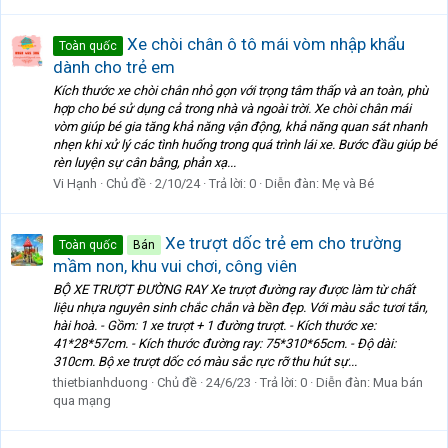
Xe chòi chân ô tô mái vòm nhập khẩu
Toàn quốc
dành cho trẻ em
Kích thước xe chòi chân nhỏ gọn với trọng tâm thấp và an toàn, phù
hợp cho bé sử dụng cả trong nhà và ngoài trời. Xe chòi chân mái
vòm giúp bé gia tăng khả năng vận động, khả năng quan sát nhanh
nhẹn khi xử lý các tình huống trong quá trình lái xe. Bước đầu giúp bé
rèn luyện sự cân bằng, phản xạ...
Vi Hạnh
Chủ đề
2/10/24
Trả lời: 0
Diễn đàn:
Mẹ và Bé
Xe trượt dốc trẻ em cho trường
Toàn quốc
Bán
mầm non, khu vui chơi, công viên
BỘ XE TRƯỢT ĐƯỜNG RAY Xe trượt đường ray được làm từ chất
liệu nhựa nguyên sinh chắc chắn và bền đẹp. Với màu sắc tươi tắn,
hài hoà. - Gồm: 1 xe trượt + 1 đường trượt. - Kích thước xe:
41*28*57cm. - Kích thước đường ray: 75*310*65cm. - Độ dài:
310cm. Bộ xe trượt dốc có màu sắc rực rỡ thu hút sự...
thietbianhduong
Chủ đề
24/6/23
Trả lời: 0
Diễn đàn:
Mua bán
qua mạng