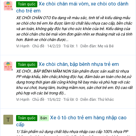
Xe chòi chân mái vòm, xe chòi oto dành
Toàn quốc
cho trẻ em
XE CHÒI CHÂN OTO Đa dạng về màu sắc, tinh tế về kiểu dáng mẫu
xe chòi cho trẻ em Xe được làm từ chất liệu nhựa cao cấp, bền chắc
và an toàn, không gây độc hại cho sức khỏe của trẻ. Kiểu dáng của
xe chòi chân cho bé mái vòm đơn giản nhìn xe thoáng mát và cá tính
hơn. Bánh xe chòi chân được...
Vi Hạnh
Chủ đề
14/2/23
Trả lời: 1
Diễn đàn:
Mẹ và Bé
Xe chòi chân, bập bênh nhựa trẻ em
Toàn quốc
XE CHÒI , BẬP BÊNH MẦM NON Sản phẩm được sản xuất từ nhựa
PP nhập khẩu, bền chắc,không độc hại, đảm bảo an toàn cho bé,sử
dụng trong thời gian dài cũng không hề bay màu và phù hợp với các
khu vui chơi, trung tâm, trường mầm non, sân chơi trẻ em. Độ cao rất
phù hợp với các bé trong độ...
Vi Hạnh
Chủ đề
15/6/22
Trả lời: 0
Diễn đàn:
Thứ khác
Xe ô tô cho trẻ em hàng nhập cao
Toàn quốc
Bán
T
cấp
1/ Sản phẩm sử dụng chất liệu nhựa nhập cao cấp 100% nhựa PP