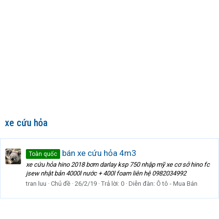
xe cứu hỏa
bán xe cứu hỏa 4m3
Toàn quốc
xe cứu hỏa hino 2018 bơm darlay ksp 750 nhập mỹ xe cơ sở hino fc
jsew nhật bản 4000l nước + 400l foam liên hệ 0982034992
tran luu
Chủ đề
26/2/19
Trả lời: 0
Diễn đàn:
Ô tô - Mua Bán