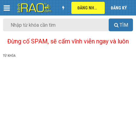
ĐĂNG NHẬP
ĐĂNG KÝ
TÌM
Đừng cố SPAM, sẽ cấm vĩnh viễn ngay và luôn
TỪ KHÓA