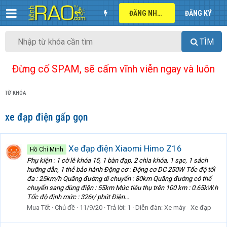
ĐĂNG NHẬP
ĐĂNG KÝ
TÌM
Đừng cố SPAM, sẽ cấm vĩnh viễn ngay và luôn
TỪ KHÓA
xe đạp điện gấp gọn
Xe đạp điện Xiaomi Himo Z16
Hồ Chí Minh
Phụ kiện : 1 cờ lê khóa 15, 1 bàn đạp, 2 chìa khóa, 1 sạc, 1 sách
hưỡng dẫn, 1 thẻ bảo hành Động cơ : Động cơ DC 250W Tốc độ tối
đa : 25km/h Quãng đường di chuyển : 80km Quãng đường có thể
chuyển sang dùng điện : 55km Mức tiêu thụ trên 100 km : 0.65kW.h
Tốc độ định mức : 326r/ phút Điện...
Mua Tốt
Chủ đề
11/9/20
Trả lời: 1
Diễn đàn:
Xe máy - Xe đạp