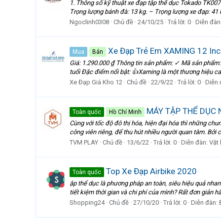
1. Thông số kỹ thuật xe đạp tập thể dục Tokado TK007 
Trọng lượng bánh đà: 13 kg. – Trọng lượng xe đạp: 41 k
Ngoclinh0308
Chủ đề
24/10/25
Trả lời: 0
Diễn đàn
Xe Đạp Trẻ Em XAMING 12 Inc
Mua
Bán
Giá: 1.290.000 ₫ Thông tin sản phẩm: ✓ Mã sản phẩm:
tuổi Đặc điểm nổi bật: 👍Xaming là một thương hiệu cao 
Xe Đạp Giá Kho 12
Chủ đề
22/9/22
Trả lời: 0
Diễn 
MÁY TẬP THỂ DỤC 
Toàn quốc
Hồ Chí Minh
Cùng với tốc độ đô thị hóa, hiện đại hóa thì những c
công viên riêng, để thu hút nhiều người quan tâm. Bởi 
TVM PLAY
Chủ đề
13/6/22
Trả lời: 0
Diễn đàn:
Vật 
Top Xe Đạp Airbike 2020
Toàn quốc
ập thể dục là phương pháp an toàn, siêu hiệu quả nhan
tiết kiệm thời gian và chi phí của mình? Rất đơn giản h
Shopping24
Chủ đề
27/10/20
Trả lời: 0
Diễn đàn: