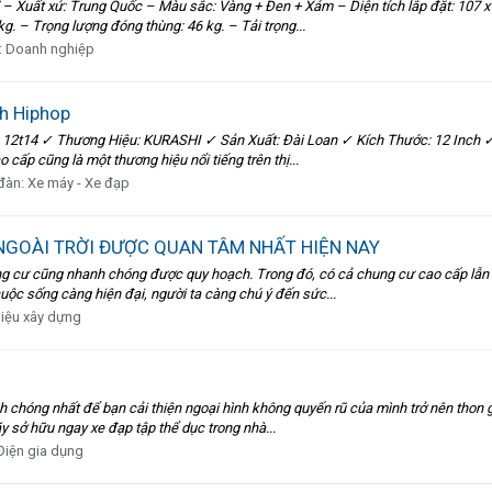
– Xuất xứ: Trung Quốc – Màu sắc: Vàng + Đen + Xám – Diện tích lắp đặt: 107 x 
g. – Trọng lượng đóng thùng: 46 kg. – Tải trọng...
:
Doanh nghiệp
h Hiphop
 12t14 ✓ Thương Hiệu: KURASHI ✓ Sản Xuất: Đài Loan ✓ Kích Thước: 12 Inch ✓ 
cấp cũng là một thương hiệu nổi tiếng trên thị...
đàn:
Xe máy - Xe đạp
NGOÀI TRỜI ĐƯỢC QUAN TÂM NHẤT HIỆN NAY
hung cư cũng nhanh chóng được quy hoạch. Trong đó, có cả chung cư cao cấp l
cuộc sống càng hiện đại, người ta càng chú ý đến sức...
liệu xây dựng
h chóng nhất để bạn cải thiện ngoại hình không quyến rũ của mình trở nên thon g
ãy sở hữu ngay xe đạp tập thể dục trong nhà...
Điện gia dụng