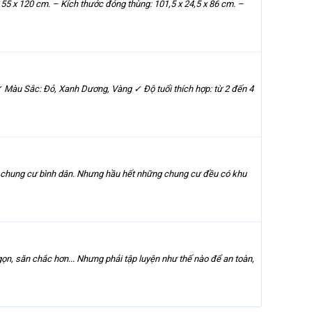
55 x 120 cm. – Kích thước đóng thùng: 101,5 x 24,5 x 86 cm. –
Màu Sắc: Đỏ, Xanh Dương, Vàng ✓ Độ tuổi thích hợp: từ 2 đến 4
ẫn chung cư bình dân. Nhưng hầu hết những chung cư đều có khu
ọn, săn chắc hơn... Nhưng phải tập luyện như thế nào để an toàn,