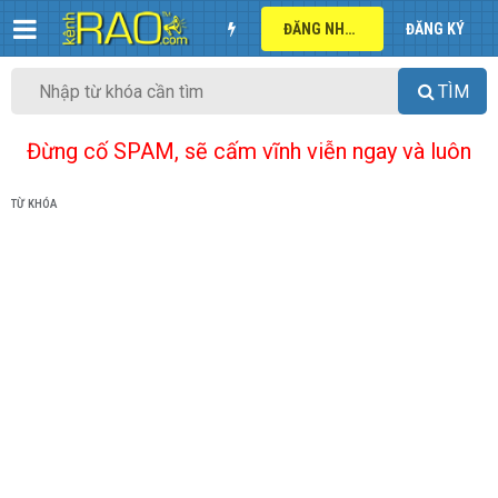
ĐĂNG NHẬP
ĐĂNG KÝ
TÌM
Đừng cố SPAM, sẽ cấm vĩnh viễn ngay và luôn
TỪ KHÓA