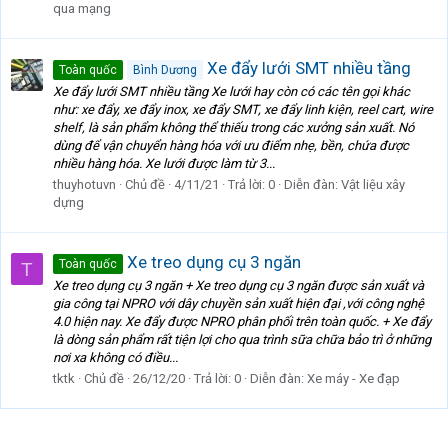
qua mạng
Xe đẩy lưới SMT nhiều tầng
Toàn quốc
Bình Dương
Xe đẩy lưới SMT nhiều tầng Xe lưới hay còn có các tên gọi khác
như: xe đẩy, xe đẩy inox, xe đẩy SMT, xe đẩy linh kiện, reel cart, wire
shelf, là sản phẩm không thể thiếu trong các xưởng sản xuất. Nó
dùng để vận chuyển hàng hóa với ưu điểm nhẹ, bền, chứa được
nhiều hàng hóa. Xe lưới được làm từ 3...
thuyhotuvn
Chủ đề
4/11/21
Trả lời: 0
Diễn đàn:
Vật liệu xây
dựng
Xe treo dụng cụ 3 ngăn
Toàn quốc
T
Xe treo dụng cụ 3 ngăn + Xe treo dụng cụ 3 ngăn được sản xuất và
gia công tại NPRO với dây chuyền sản xuất hiện đại ,với công nghệ
4.0 hiện nay. Xe đẩy được NPRO phân phối trên toàn quốc. + Xe đẩy
là dòng sản phẩm rất tiện lợi cho qua trình sữa chữa bảo trì ở những
nơi xa không có điều...
tktk
Chủ đề
26/12/20
Trả lời: 0
Diễn đàn:
Xe máy - Xe đạp