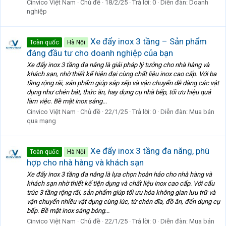
Cinvico Việt Nam
Chủ đề
18/2/25
Trả lời: 0
Diễn đàn:
Doanh
nghiệp
Xe đẩy inox 3 tầng – Sản phẩm
Toàn quốc
Hà Nội
đáng đầu tư cho doanh nghiệp của bạn
Xe đẩy inox 3 tầng đa năng là giải pháp lý tưởng cho nhà hàng và
khách sạn, nhờ thiết kế hiện đại cùng chất liệu inox cao cấp. Với ba
tầng rộng rãi, sản phẩm giúp sắp xếp và vận chuyển dễ dàng các vật
dụng như chén bát, thức ăn, hay dụng cụ nhà bếp, tối ưu hiệu quả
làm việc. Bề mặt inox sáng...
Cinvico Việt Nam
Chủ đề
22/1/25
Trả lời: 0
Diễn đàn:
Mua bán
qua mạng
Xe đẩy inox 3 tầng đa năng, phù
Toàn quốc
Hà Nội
hợp cho nhà hàng và khách sạn
Xe đẩy inox 3 tầng đa năng là lựa chọn hoàn hảo cho nhà hàng và
khách sạn nhờ thiết kế tiện dụng và chất liệu inox cao cấp. Với cấu
trúc 3 tầng rộng rãi, sản phẩm giúp tối ưu hóa không gian lưu trữ và
vận chuyển nhiều vật dụng cùng lúc, từ chén dĩa, đồ ăn, đến dụng cụ
bếp. Bề mặt inox sáng bóng...
Cinvico Việt Nam
Chủ đề
22/1/25
Trả lời: 0
Diễn đàn:
Mua bán