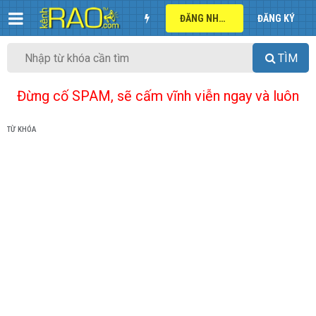
ĐĂNG NHẬP
ĐĂNG KÝ
TÌM
Đừng cố SPAM, sẽ cấm vĩnh viễn ngay và luôn
TỪ KHÓA