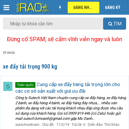
ĐĂNG NHẬP
ĐĂNG KÝ
TÌM
Đừng cố SPAM, sẽ cấm vĩnh viễn ngay và luôn
TỪ KHÓA
xe đẩy tải trọng 900 kg
Cung cấp xe đẩy hàng tải trọng lớn cho
Toàn quốc
S
các cơ sở sản xuất với giá ưu đãi
Công ty Sutech Việt Nam chuyên cung cấp xe đẩy hàng, xe đẩy hàng
2 bánh, xe đẩy hàng 4 bánh, xe đẩy hàng đáy nhựa,... nhiều sản
phẩm đa dạng với các tải trọng khách nhau đáp ứng được nhu cầu
sử dụng của khách hàng. Gọi số 0909 819 446 (có Zalo) hoặc gửi
mail sutech.kimoanh@gmail.com gặp Ms Oanh...
sutechvietnam
Chủ đề
11/3/19
Trả lời: 0
Diễn đàn:
Thứ khác