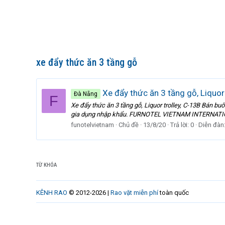
xe đẩy thức ăn 3 tầng gỗ
Xe đẩy thức ăn 3 tầng gỗ, Liquor 
Đà Nẵng
F
Xe đẩy thức ăn 3 tầng gỗ, Liquor trolley, C-13B Bán bu
gia dụng nhập khẩu. FURNOTEL VIETNAM INTERNATIO
funotelvietnam
Chủ đề
13/8/20
Trả lời: 0
Diễn đàn
TỪ KHÓA
KÊNH RAO
© 2012-2026 |
Rao vặt miễn phí
toàn quốc