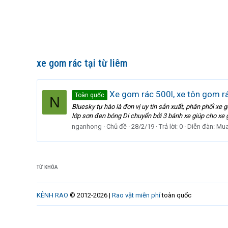
xe gom rác tại từ liêm
Xe gom rác 500l, xe tôn gom rác
Toàn quốc
N
Bluesky tự hào là đơn vị uy tín sản xuất, phân phối x
lớp sơn đen bóng Di chuyển bởi 3 bánh xe giúp cho xe 
nganhong
Chủ đề
28/2/19
Trả lời: 0
Diễn đàn:
Mua
TỪ KHÓA
KÊNH RAO
© 2012-2026 |
Rao vặt miễn phí
toàn quốc