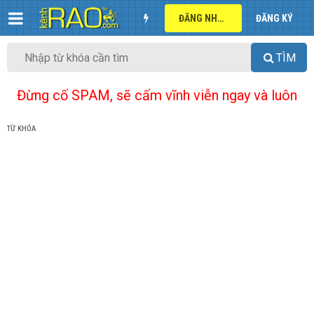
ĐĂNG NHẬP
ĐĂNG KÝ
TÌM
Đừng cố SPAM, sẽ cấm vĩnh viễn ngay và luôn
TỪ KHÓA