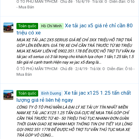
Ô TÔ PHÚ MẪN TPHCM
Chủ đề
16/4/19
Trả lời: 0
Diễn đàn:
Ô tô
- Mua Bán
Xe tải jac x5 giá rẻ chỉ cần 80
Toàn quốc
Hồ Chí Minh
triệu có xe
MUA XE TẢI JAC 2X5 SERIUS GIÁ RẺ CHỈ 3XX TRIỆU HỖ TRỢ TRẢ
GÓP LÊN ĐẾN 80% GIÁ TRỊ XE CHỈ CẦN TRẢ TRƯỚC TỪ 80 TRIỆU
MUA XE NGAY LIÊN HỆ 0902.351.178 ĐỂ ĐƯỢC HỖ TRỢ TƯ VẤN Xe
tải jac x5 serius có 3 tải trọng cho khách lựa chọn 1 tấn,1.25 tấn,1.5
tấn giá rẻ cạnh tranh.Hiện nay xe jac x5 đang là...
Ô TÔ PHÚ MẪN TPHCM
Chủ đề
2/4/19
Trả lời: 0
Diễn đàn:
Ô tô -
Mua Bán
Xe tải jac x125 1.25 tấn chất
Toàn quốc
Bình Dương
lượng giá rẻ liên hệ ngay
CÔNG TY Ô TÔ PHÚ MẪN LÀ ĐẠI LÝ XE TẢI UY TÍN NHẤT MIỀN
NAM XE TẢI JAC X125 1.25 TẤN GIÁ CỰC RẺ MUA TRẢ GÓP CHỈ
CẦN TRẢ TRƯỚC TỪ 40 - 50 TRIỆU THỦ TỤC NHANH ĐƠN GIẢN
THỜI GIAN GIAO XE NHANH MỌI THÔNG TIN CHI TIẾT VUI LÒNG
GỌI 0902 351 1778 ĐỂ ĐƯỢC HỖ TRỢ TƯ VẤN THỦ TỤC MUA XE
TRẢ GÓP VÔ CÙNG...