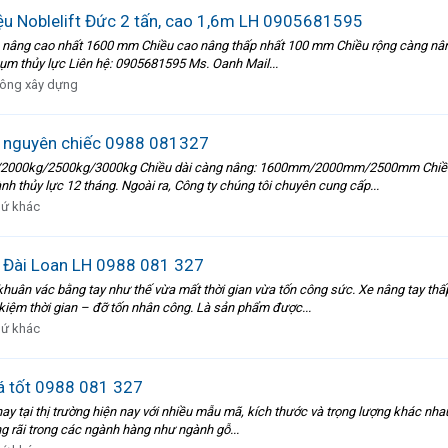
iệu Noblelift Đức 2 tấn, cao 1,6m LH 0905681595
ao nâng cao nhất 1600 mm Chiều cao nâng thấp nhất 100 mm Chiều rộng càng n
m thủy lực Liên hệ: 0905681595 Ms. Oanh Mail...
công xây dựng
u nguyên chiếc 0988 081327
00kg/2000kg/2500kg/3000kg Chiều dài càng nâng: 1600mm/2000mm/2500mm Chi
h thủy lực 12 tháng. Ngoài ra, Công ty chúng tôi chuyên cung cấp...
hứ khác
u Đài Loan LH 0988 081 327
huân vác bằng tay như thế vừa mất thời gian vừa tốn công sức. Xe nâng tay thấp
kiệm thời gian – đỡ tốn nhân công. Là sản phẩm được...
hứ khác
á tốt 0988 081 327
 tại thị trường hiện nay với nhiều mẫu mã, kích thước và trọng lượng khác nhau, 
g rãi trong các ngành hàng như ngành gỗ...