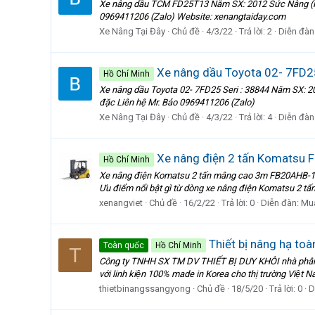
Xe nâng dầu TCM FD25T13 Năm SX: 2012 Sức Nâng (Kg)
0969411206 (Zalo) Website: xenangtaiday.com
Xe Nâng Tại Đây
Chủ đề
4/3/22
Trả lời: 2
Diễn đàn
Xe nâng dầu Toyota 02- 7FD25
Hồ Chí Minh
Xe nâng dầu Toyota 02- 7FD25 Seri : 38844 Năm SX: 20
đặc Liên hệ Mr. Bảo 0969411206 (Zalo)
Xe Nâng Tại Đây
Chủ đề
4/3/22
Trả lời: 4
Diễn đàn
Xe nâng điện 2 tấn Komatsu 
Hồ Chí Minh
Xe nâng điện Komatsu 2 tấn mâng cao 3m FB20AHB-14 l
Ưu điểm nổi bật gì từ dòng xe nâng điện Komatsu 2 tấ
xenangviet
Chủ đề
16/2/22
Trả lời: 0
Diễn đàn:
Mu
Thiết bị nâng hạ t
Toàn quốc
Hồ Chí Minh
T
Công ty TNHH SX TM DV THIẾT BỊ DUY KHÔI nhà phân phối
với linh kiện 100% made in Korea cho thị trường Việt Nam
thietbinangssangyong
Chủ đề
18/5/20
Trả lời: 0
D