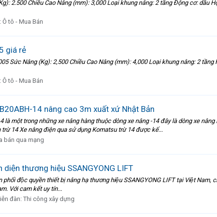
: 2.500 Chiều Cao Nâng (mm): 3,000 Loại khung nâng: 2 tầng Động cơ: dầu Hộp
:
Ô tô - Mua Bán
 giá rẻ
05 Sức Nâng (Kg): 2,500 Chiều Cao Nâng (mm): 4,000 Loại khung nâng: 2 tầng H
:
Ô tô - Mua Bán
FB20ABH-14 nâng cao 3m xuất xứ Nhật Bản
à một trong những xe nâng hàng thuộc dòng xe nâng -14 đây là dòng xe nâng 
n trừ 14 Xe nâng điện qua sử dụng Komatsu trừ 14 được kế...
a bán qua mạng
oàn diện thương hiệu SSANGYONG LIFT
 độc quyền thiết bị nâng hạ thương hiệu SSANGYONG LIFT tại Việt Nam, chúng 
. Với cam kết uy tín...
iễn đàn:
Thi công xây dựng