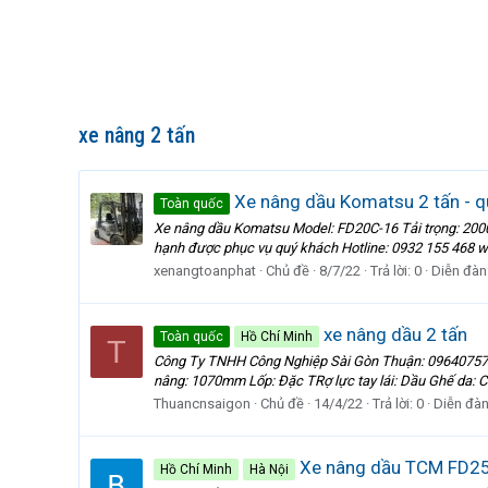
xe nâng 2 tấn
Xe nâng dầu Komatsu 2 tấn - 
Toàn quốc
Xe nâng dầu Komatsu Model: FD20C-16 Tải trọng: 2000k
hạnh được phục vụ quý khách Hotline: 0932 155 468
xenangtoanphat
Chủ đề
8/7/22
Trả lời: 0
Diễn đàn
xe nâng dầu 2 tấn
Toàn quốc
Hồ Chí Minh
T
Công Ty TNHH Công Nghiệp Sài Gòn Thuận: 096407576
nâng: 1070mm Lốp: Đặc TRợ lực tay lái: Dầu Ghế da: Có
Thuancnsaigon
Chủ đề
14/4/22
Trả lời: 0
Diễn đà
Xe nâng dầu TCM FD25T
Hồ Chí Minh
Hà Nội