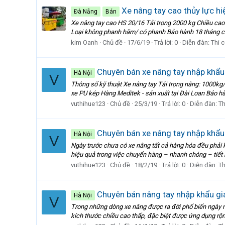
Xe nâng tay cao thủy lực h
Đà Nẵng
Bán
Xe nâng tay cao HS 20/16 Tải trọng 2000 kg Chiều c
Loại không phanh hãm/ có phanh Bảo hành 18 tháng cụ
kim Oanh
Chủ đề
17/6/19
Trả lời: 0
Diễn đàn:
Thi 
Chuyên bán xe nâng tay nhập khẩ
Hà Nội
V
Thông số kỹ thuật Xe nâng tay Tải trọng nâng: 10
xe PU kép Hàng Meditek - sản xuất tại Đài Loan Bảo hàn
vuthihue123
Chủ đề
25/3/19
Trả lời: 0
Diễn đàn:
T
Chuyên bán xe nâng tay nhập khẩ
Hà Nội
V
Ngày trước chưa có xe nâng tất cả hàng hóa đều phải k
hiệu quả trong việc chuyển hàng – nhanh chóng – tiết 
vuthihue123
Chủ đề
18/2/19
Trả lời: 0
Diễn đàn:
T
Chuyên bán nâng tay nhập khẩu gi
Hà Nội
V
Trong những dòng xe nâng được ra đời phổ biến ngày nay
kích thước chiều cao thấp, đặc biệt được ứng dụng rộn