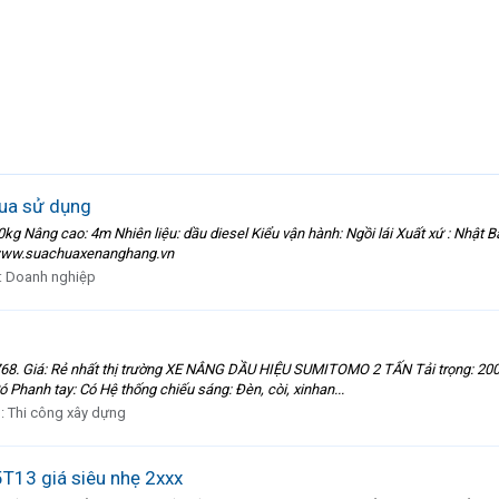
qua sử dụng
g Nâng cao: 4m Nhiên liệu: dầu diesel Kiểu vận hành: Ngồi lái Xuất xứ : Nhật
 www.suachuaxenanghang.vn
:
Doanh nghiệp
8. Giá: Rẻ nhất thị trường XE NÂNG DẦU HIỆU SUMITOMO 2 TẤN Tải trọng: 20
 Phanh tay: Có Hệ thống chiếu sáng: Đèn, còi, xinhan...
n:
Thi công xây dựng
13 giá siêu nhẹ 2xxx