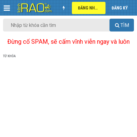
ĐĂNG NHẬP
ĐĂNG KÝ
TÌM
Đừng cố SPAM, sẽ cấm vĩnh viễn ngay và luôn
TỪ KHÓA