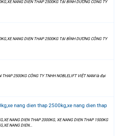
00KG,XE NANG DIEN THAP 2500KG TẠI BÌNH DƯƠNG CÔNG TY
00KG,XE NANG DIEN THAP 2500KG TẠI BÌNH DƯƠNG CÔNG TY
N THAP 2500KG CÔNG TY TNHH NOBLELIFT VIỆT NAM là đại
kg,xe nang dien thap 2500kg,xe nang dien thap
KG,XE NANG DIEN THAP 2000KG, XE NANG DIEN THAP 1500KG
,XE NANG DIEN...