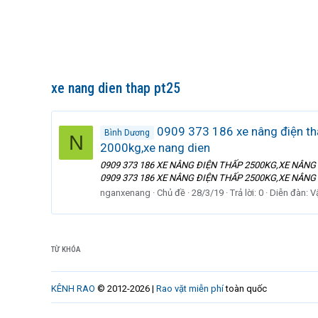
xe nang dien thap pt25
0909 373 186 xe nâng điện thấ
Bình Dương
N
2000kg,xe nang dien
0909 373 186 XE NÂNG ĐIỆN THẤP 2500KG,XE NÂNG
0909 373 186 XE NÂNG ĐIỆN THẤP 2500KG,XE NÂNG
nganxenang
Chủ đề
28/3/19
Trả lời: 0
Diễn đàn:
V
TỪ KHÓA
KÊNH RAO
© 2012-2026 |
Rao vặt miễn phí
toàn quốc