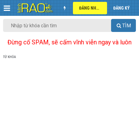
ĐĂNG NHẬP
ĐĂNG KÝ
TÌM
Đừng cố SPAM, sẽ cấm vĩnh viễn ngay và luôn
TỪ KHÓA