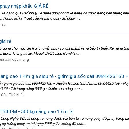
 phuy nhập khẩu GIÁ RẺ
Xe nâng quay đổ phuy, xe nâng phuy dòng xe nâng có chức năng kẹp thùng phuy,
. Thông số kỹ thuật của xe nâng quay đổ phuy: -...
khác
iá rẻ
 dụng cho mục đích di chuyển phuy với giá thành rẻ và bảo trí thấp. Xe nâng Ga
n Euro. Thông số xe: Model: DP25 hiệu Gamlift -...
ua bán qua mạng
âng cao 1.4m giá siêu rẻ - giảm giá sốc call 0984423150 
 - giảm giá sốc call 0984423150 – Huyền Hotline/zalo/viber: 098.442.3150 - 
35 - Tải trọng nâng 350kg - Chiều cao nâng cao...
n đàn:
Thứ khác
DT500-M - 500kg nâng cao 1.6 mét
Công Nghệ Đức là dòng xe nâng được cải tiến từ xe nâng quay đổ phuy bằng ta
g hạ thùng phuy có tải trọng 500kg lên xuống độ cao...