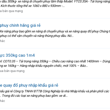
y dầu 300kg- xe nâng di chuyển phuy tầm thấp Model: YTC0.35A - Tải trọng n
 Kích thước tổng thể xe 1060 x 880 x 930mm -...
a bán qua mạng
phuy chính hãng giá rẻ
 Xe nâng phuy bao gồm xe nâng di chuyển phuy và xe nâng quay đổ phuy Chúng t
phuy có thể vận chuyển và nâng thùng phuy dầu. Nó...
khác
 lực 350kg cao 1m4
odel: COT0.35 – Tải trọng nâng 350kg – Chiều cao nâng cao nhất 1400mm – Dù
ng xe 160kg – Hàng nhập khẩu nguyên chiếc, mới 100% – Bảo...
ua bán qua mạng
e quay đổ phuy nhập khẩu giá rẻ
hẩu giá rẻ Công ty TNHH ĐTTB Công Nghiệp là nhà Nhập khẩu và phân phối các lo
 Trong đó các loại xe nâng phuy bao gồm: xe di...
khác