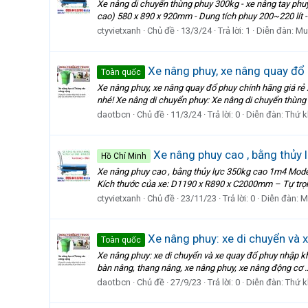
Xe nâng di chuyển thùng phuy 300kg - xe nâng tay phu
cao) 580 x 890 x 920mm - Dung tích phuy 200~220 lít -
ctyvietxanh
Chủ đề
13/3/24
Trả lời: 1
Diễn đàn:
Mu
Xe nâng phuy, xe nâng quay đổ 
Toàn quốc
Xe nâng phuy, xe nâng quay đổ phuy chính hãng giá rẻ
nhé! Xe nâng di chuyển phuy: Xe nâng di chuyển thùng 
daotbcn
Chủ đề
11/3/24
Trả lời: 0
Diễn đàn:
Thứ 
Xe nâng phuy cao , bằng thủy
Hồ Chí Minh
Xe nâng phuy cao , bằng thủy lực 350kg cao 1m4 M
Kích thước của xe: D1190 x R890 x C2000mm – Tự trọ
ctyvietxanh
Chủ đề
23/11/23
Trả lời: 0
Diễn đàn:
M
Xe nâng phuy: xe di chuyển và x
Toàn quốc
Xe nâng phuy: xe di chuyển và xe quay đổ phuy nhập k
bàn nâng, thang nâng, xe nâng phuy, xe nâng động cơ …
daotbcn
Chủ đề
27/9/23
Trả lời: 0
Diễn đàn:
Thứ 