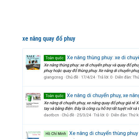
xe nâng quay đổ phuy
Xe nâng thùng phuy: xe di chuy
Toàn quốc
Xe nâng thùng phuy: xe di chuyển phuy và quay đổ phuy
phuy hoặc quay đổ thùng phuy. Xe nâng di chuyển phuy
giangcnsg
Chủ đề
17/4/24
Trả lời: 0
Diễn đàn:
Thứ
Xe nâng di chuyển phuy, xe nân
Toàn quốc
Xe nâng di chuyển phuy, xe nâng quay đổ phuy giá rẻ X
tay và bằng điện. Đây là công cụ hỗ trợ rất tuyệt vời và 
daotbcn
Chủ đề
25/3/24
Trả lời: 0
Diễn đàn:
Thứ 
Xe nâng di chuyển thùng phuy 
Hồ Chí Minh