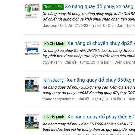
Xe nâng quay đổ phuy, xe nâng
Toàn quốc
Xe nâng quay đổ phuy, xe nâng phuy nhập khẩu GIÁ RẺ 
đổ chiết rót dung dịch ra khỏi phuy chắc chắn tiện dụng
daotbcn
Chủ đề
21/6/23
Trả lời: 0
Diễn đàn:
Thứ 
Xe nâng di chuyển phuy dp25 g
Hồ Chí Minh
Xe nâng kéo phuy Gamlift DP25 là loại xe nâng được sử
kỳ, phốt ben được nhập trực tiếp từ Đức theo tiêu chuẩ
ctyvietxanh
Chủ đề
18/12/20
Trả lời: 1
Diễn đàn:
M
Xe nâng quay đổ phuy 350kg n
Bình Dương
Xe nâng quay đổ phuy 350kg nâng cao 1.4m giá siêu rẻ
nang-quay-do-phuy-cot035 Xe nâng quay đổ phuy COT-0.
thangnangvietnhat
Chủ đề
31/10/19
Trả lời: 0
Diễ
Xe nâng quay đổ phuy điện E
Hồ Chí Minh
Xe nâng quay đổ phuy điện EDT500-M hiệu GAMLIFT - 
thiết kế đặc biệt với hệ thống điện ắc quy dùng để nân