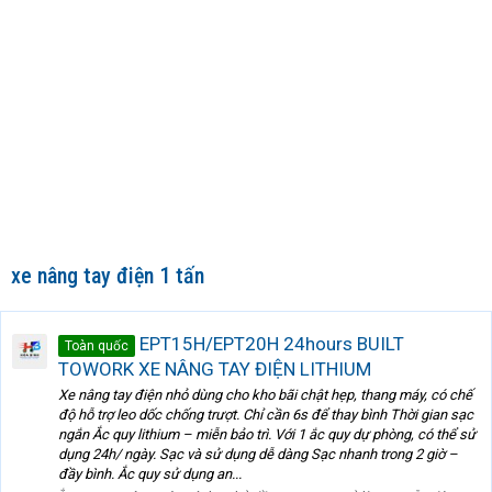
xe nâng tay điện 1 tấn
EPT15H/EPT20H 24hours BUILT
Toàn quốc
TOWORK XE NÂNG TAY ĐIỆN LITHIUM
Xe nâng tay điện nhỏ dùng cho kho bãi chật hẹp, thang máy, có chế
độ hỗ trợ leo dốc chống trượt. Chỉ cần 6s để thay bình Thời gian sạc
ngắn Ắc quy lithium – miễn bảo trì. Với 1 ắc quy dự phòng, có thể sử
dụng 24h/ ngày. Sạc và sử dụng dễ dàng Sạc nhanh trong 2 giờ –
đầy bình. Ắc quy sử dụng an...