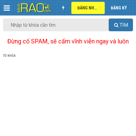
ĐĂNG NHẬP
ĐĂNG KÝ
TÌM
Đừng cố SPAM, sẽ cấm vĩnh viễn ngay và luôn
TỪ KHÓA