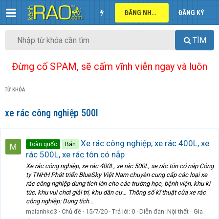
ĐĂNG NHẬP
ĐĂNG KÝ
TÌM
Đừng cố SPAM, sẽ cấm vĩnh viễn ngay và luôn
TỪ KHÓA
xe rác công nghiệp 500l
Xe rác công nghiệp, xe rác 400L, xe
Toàn quốc
Bán
rác 500L, xe rác tôn có nắp
Xe rác công nghiệp, xe rác 400L, xe rác 500L, xe rác tôn có nắp Công
ty TNHH Phát triển BlueSky Việt Nam chuyên cung cấp các loại xe
rác công nghiệp dung tích lớn cho các trường học, bệnh viện, khu kí
túc, khu vui chơi giải trí, khu dân cư… Thông số kĩ thuật của xe rác
công nghiệp: Dung tích...
maianhkd3
Chủ đề
15/7/20
Trả lời: 0
Diễn đàn:
Nội thất - Gia