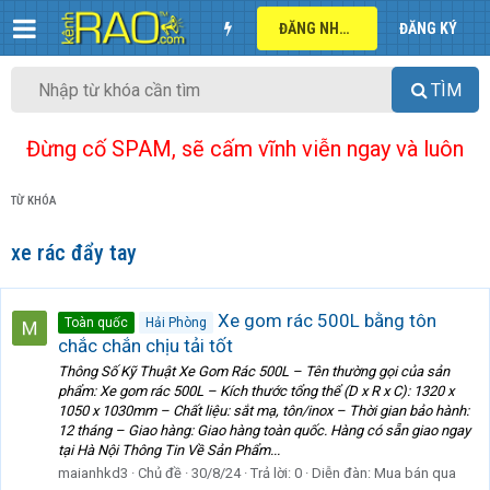
ĐĂNG NHẬP
ĐĂNG KÝ
TÌM
Đừng cố SPAM, sẽ cấm vĩnh viễn ngay và luôn
TỪ KHÓA
xe rác đẩy tay
Xe gom rác 500L bằng tôn
Toàn quốc
Hải Phòng
chắc chắn chịu tải tốt
Thông Số Kỹ Thuật Xe Gom Rác 500L – Tên thường gọi của sản
phẩm: Xe gom rác 500L – Kích thước tổng thể (D x R x C): 1320 x
1050 x 1030mm – Chất liệu: sắt mạ, tôn/inox – Thời gian bảo hành:
12 tháng – Giao hàng: Giao hàng toàn quốc. Hàng có sẵn giao ngay
tại Hà Nội Thông Tin Về Sản Phẩm...
maianhkd3
Chủ đề
30/8/24
Trả lời: 0
Diễn đàn:
Mua bán qua