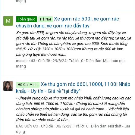
mạng
Xe gom rác 500l, xe gom rác
Toàn quốc
Hà Nội
chuyên dụng, xe gom rác đẩy tay
Xe gom rác 500l, xe gom rác chuyên dụng, xe gom rác đẩy tay, xe
rác đẩy tay, xe gom rác, xe rác tôn, xe thu gom rác đẩy tay, xe rác, xe
gom rác tôn Thông tin sản phẩm xe gom rác 500l: Kích thước tổng
thể (D x R x C): 1320 x 1050 x 1030mm Khung xe rác 500 lít: làm
bằng ống tuýp đen hoặc mạ...
maianhkd3
Chủ đề
29/8/24
Trả lời: 0
Diễn đàn:
Mua bán qua
mạng
Xe thu gom rác 660l, 1000l, 1100l Nhập
Hồ Chí Minh
khẩu - Uy tín - Giá rẻ "tại đây"
- Chuyên cung cấp xe thu gom rác nhập khẩu chất lượng cao với các
dung tích: 660 lít, 1000 lít, 1100 lít. - Chúng tôi cam kết mang đến
cho bạn những sản phẩm uy tín và giá cả cạnh tranh. - Với chất liệu
chắc chắn và thiết kế tiện dụng, các xe thu gom rác của chúng tôi
đảm bảo sự chắc chắn và bền...
BẢO SƠN CO
Chủ đề
30/12/23
Trả lời: 0
Diễn đàn:
Nội thất - Gia
dụng