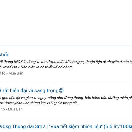
khối
ối thùng INOX là dòng xe rác được thiết kế nhỏ gọn, thuận tiện di chuyển ở các 
ơ đẩy tay. Đặc biệt xe có thiết kế có càng...
Ô tô - Mua Bán
rất hiện đại và sang trọng😍
h gọn tiện lợi và giao xe ngay, cũng như đóng thùng, bảo hành bảo dưỡng miễn phí:
love: ✔️Xe Jac thùng kín x150;) Có trọng tải...
 tô - Mua Bán
g Thùng dài 3m2 | "Vua tiết kiệm nhiên liệu" (5.5 lít/100k