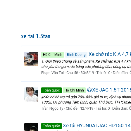
xe tai 1.5tan
Xe chở rác KIA 4,7 
Hồ Chí Minh
Bình Dương
1. Giới thiệu chung về sản phẩm. Xe chở rác KIA 4,7 kh
chủ yếu thu gom rác bằng các phương tiện, công cụ thô x
Phạm Văn Tới
Chủ đề
30/8/19
Trả lời: 0
Diễn đàn:
😍XE JAC 1.5T 2018 
Toàn quốc
Hồ Chí Minh
✔️Xe có hỗ trợ trả góp 70%-85% giá trị xe, dịch vụ nhan
138QL1A, phường Tam Bình, quận Thủ Đức, TPHCM:eek: :
Trần Ngọc Ty
Chủ đề
12/4/19
Trả lời: 0
Diễn đàn:
Ô
Xe tải HYUNDAI JAC HD150 1490k
Toàn quốc