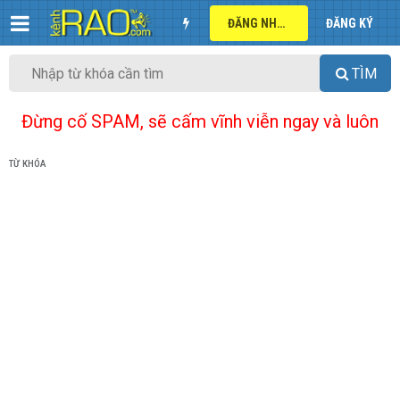
ĐĂNG NHẬP
ĐĂNG KÝ
TÌM
Đừng cố SPAM, sẽ cấm vĩnh viễn ngay và luôn
TỪ KHÓA