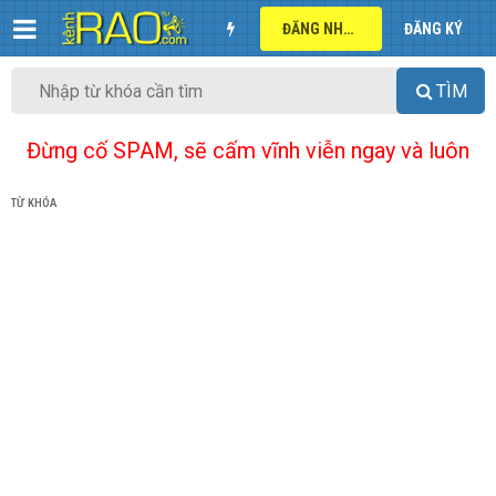
ĐĂNG NHẬP
ĐĂNG KÝ
TÌM
Đừng cố SPAM, sẽ cấm vĩnh viễn ngay và luôn
TỪ KHÓA