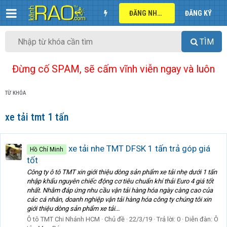
ĐĂNG NHẬP
ĐĂNG KÝ
TÌM
Đừng cố SPAM, sẽ cấm vĩnh viễn ngay và luôn
TỪ KHÓA
xe tải tmt 1 tấn
xe tải nhe TMT DFSK 1 tấn trả góp giá
Hồ Chí Minh
tốt
Công ty ô tô TMT xin giới thiệu dòng sản phẩm xe tải nhẹ dưới 1 tấn
nhập khẩu nguyên chiếc động cơ tiêu chuẩn khí thải Euro 4 giá tốt
nhất. Nhằm đáp ứng nhu cầu vận tải hàng hóa ngày càng cao của
các cá nhân, doanh nghiệp vận tải hàng hóa công ty chúng tôi xin
giới thiệu dòng sản phẩm xe tải...
Ô tô TMT Chi Nhánh HCM
Chủ đề
22/3/19
Trả lời: 0
Diễn đàn:
Ô