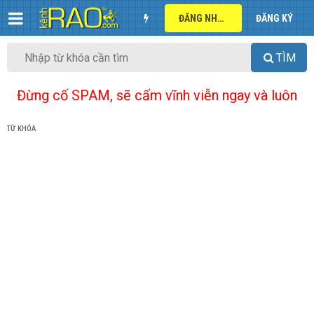
ĐĂNG NHẬP
ĐĂNG KÝ
TÌM
Đừng cố SPAM, sẽ cấm vĩnh viễn ngay và luôn
TỪ KHÓA