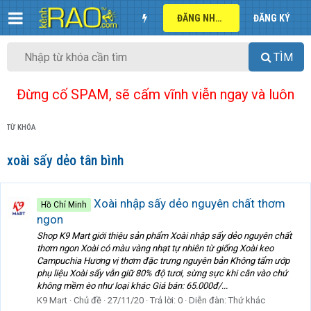
ĐĂNG NHẬP
ĐĂNG KÝ
TÌM
Đừng cố SPAM, sẽ cấm vĩnh viễn ngay và luôn
TỪ KHÓA
xoài sấy dẻo tân bình
Xoài nhập sấy dẻo nguyên chất thơm
Hồ Chí Minh
ngon
Shop K9 Mart giới thiệu sản phẩm Xoài nhập sấy dẻo nguyên chất
thơm ngon Xoài có màu vàng nhạt tự nhiên từ giống Xoài keo
Campuchia Hương vị thơm đặc trưng nguyên bản Không tẩm ướp
phụ liệu Xoài sấy vẫn giữ 80% độ tươi, sừng sực khi cắn vào chứ
không mềm èo như loại khác Giá bán: 65.000đ/...
K9 Mart
Chủ đề
27/11/20
Trả lời: 0
Diễn đàn:
Thứ khác