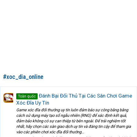
#xoc_dia_online
Đánh Bại Đối Thủ Tại Các Sân Chơi Game
Toàn quốc
Xóc Đĩa Uy Tín
Game xóc đĩa đổi thưởng uy tín luôn đảm bảo sự công bằng bằng
cách sử dụng máy tạo số ngẫu nhiên (RNG) để xác định kết quả,
đảm bảo không có sự can thiệp từ bên ngoài. Để trải nghiệm tốt
nhất, hãy chọn các sàn giao dịch uy tín và đáng tin cậy để tham gia
vào các phiên chơi xóc đĩa đổi thưởng...