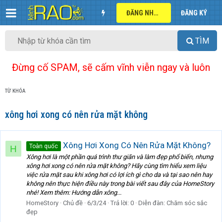
ĐĂNG NHẬP
ĐĂNG KÝ
TÌM
Đừng cố SPAM, sẽ cấm vĩnh viễn ngay và luôn
TỪ KHÓA
xông hơi xong có nên rửa mặt không
Xông Hơi Xong Có Nên Rửa Mặt Không?
Toàn quốc
H
Xông hơi là một phần quá trình thư giãn và làm đẹp phổ biến, nhưng
xông hơi xong có nên rửa mặt không? Hãy cùng tìm hiểu xem liệu
việc rửa mặt sau khi xông hơi có lợi ích gì cho da và tại sao nên hay
không nên thực hiện điều này trong bài viết sau đây của HomeStory
nhé! Xem thêm: Hướng dẫn xông...
HomeStory
Chủ đề
6/3/24
Trả lời: 0
Diễn đàn:
Chăm sóc sắc
đẹp