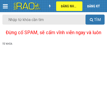
ĐĂNG NHẬP
ĐĂNG KÝ
TÌM
Đừng cố SPAM, sẽ cấm vĩnh viễn ngay và luôn
TỪ KHÓA