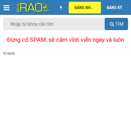
ĐĂNG NHẬP
ĐĂNG KÝ
TÌM
Đừng cố SPAM, sẽ cấm vĩnh viễn ngay và luôn
TỪ KHÓA