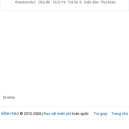
thienkimds1
Chủ đề
13/2/19
Trả lời: 0
Diễn đàn:
Thứ khác
TỪ KHÓA
KÊNH RAO
© 2012-2026 |
Rao vặt miễn phí
toàn quốc
Trợ giúp
Trang chủ