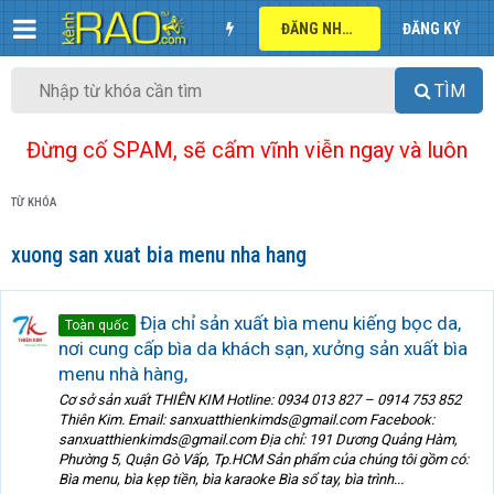
ĐĂNG NHẬP
ĐĂNG KÝ
TÌM
Đừng cố SPAM, sẽ cấm vĩnh viễn ngay và luôn
TỪ KHÓA
xuong san xuat bia menu nha hang
Địa chỉ sản xuất bìa menu kiếng bọc da,
Toàn quốc
nơi cung cấp bìa da khách sạn, xưởng sản xuất bìa
menu nhà hàng,
Cơ sở sản xuất THIÊN KIM Hotline: 0934 013 827 – 0914 753 852
Thiên Kim. Email: sanxuatthienkimds@gmail.com Facebook:
sanxuatthienkimds@gmail.com Địa chỉ: 191 Dương Quảng Hàm,
Phường 5, Quận Gò Vấp, Tp.HCM Sản phẩm của chúng tôi gồm có:
Bìa menu, bìa kẹp tiền, bìa karaoke Bìa sổ tay, bìa trình...