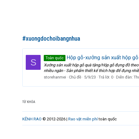
#xuongdochoibangnhua
Hộp gỗ-xưởng sản xuất hộp gỗ 
Toàn quốc
S
Xưởng sản xuất hộp gỗ quà tặng/Hộp gỗ đựng đồ theo 
nhiều ngăn - Sản phẩm thiết kế thích hợp để đựng nhiều
storehanmei
Chủ đề
5/9/23
Trả lời: 0
Diễn đàn:
Th
TỪ KHÓA
KÊNH RAO
© 2012-2026 |
Rao vặt miễn phí
toàn quốc