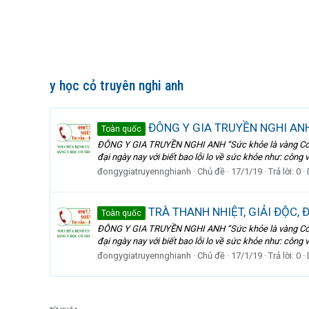
y học cỏ truyên nghi anh
ĐÔNG Y GIA TRUYỀN NGHI AN
Toàn quốc
ĐÔNG Y GIA TRUYỀN NGHI ANH “Sức khỏe là vàng Có s
đại ngày nay với biết bao lỗi lo về sức khỏe như: công 
đongygiatruyennghianh
Chủ đề
17/1/19
Trả lời: 0
TRÀ THANH NHIỆT, GIẢI ĐỘC, 
Toàn quốc
ĐÔNG Y GIA TRUYỀN NGHI ANH “Sức khỏe là vàng Có s
đại ngày nay với biết bao lỗi lo về sức khỏe như: công 
đongygiatruyennghianh
Chủ đề
17/1/19
Trả lời: 0