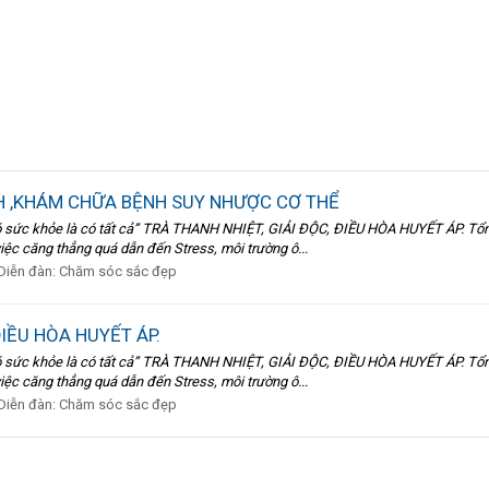
H ,KHÁM CHỮA BỆNH SUY NHƯỢC CƠ THỂ
ức khỏe là có tất cả” TRÀ THANH NHIỆT, GIẢI ĐỘC, ĐIỀU HÒA HUYẾT ÁP. Tổng 
việc căng thẳng quá dẫn đến Stress, môi trường ô...
Diễn đàn:
Chăm sóc sắc đẹp
ĐIỀU HÒA HUYẾT ÁP.
ức khỏe là có tất cả” TRÀ THANH NHIỆT, GIẢI ĐỘC, ĐIỀU HÒA HUYẾT ÁP. Tổng 
việc căng thẳng quá dẫn đến Stress, môi trường ô...
Diễn đàn:
Chăm sóc sắc đẹp