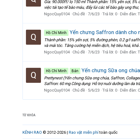
Gía: 90.000ff/ lọ 150 ml Thành phần: 15% yến sợi, 5% 
việc tái tạo tế bào máu, đẩy lùi các tế bào gây ung th
NgocQuy0104
Chủ đề
7/6/23
Trả lời: 0
Diễn đàn:
T
Yến chưng Saffron dành cho ng
Hồ Chí Minh
Thành phần: 15% yến sợi, 5% đường phèn, 0.2 g/l saffr
và mái tóc. Tăng cường hệ miễn dịch, hệ tiêu hoá, khả n
NgocQuy0104
Chủ đề
7/6/23
Trả lời: 0
Diễn đàn:
T
Yến chưng Sữa ong chúa,
Hồ Chí Minh
Bán
Prettynest (Yến chưng Sữa ong chúa, Saffron, Collage
Saffron: 60 mg Công dụng: Hỗ trợ nuôi dưỡng làn da trắn
NgocQuy0104
Chủ đề
5/6/23
Trả lời: 0
Diễn đàn:
C
TỪ KHÓA
KÊNH RAO
© 2012-2026 |
Rao vặt miễn phí
toàn quốc