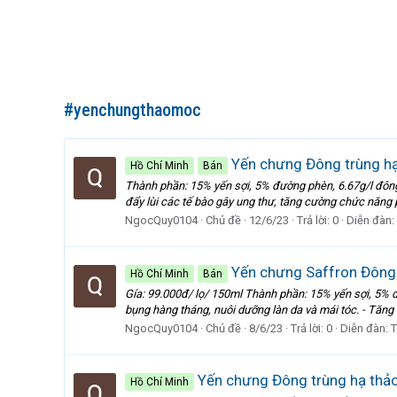
#yenchungthaomoc
Yến chưng Đông trùng hạ 
Hồ Chí Minh
Bán
Thành phần: 15% yến sợi, 5% đường phèn, 6.67g/l đông 
đẩy lùi các tế bào gây ung thư, tăng cường chức năng 
NgocQuy0104
Chủ đề
12/6/23
Trả lời: 0
Diễn đàn:
Yến chưng Saffron Đông t
Hồ Chí Minh
Bán
Gía: 99.000đ/ lọ/ 150ml Thành phần: 15% yến sợi, 5% đư
bụng hàng tháng, nuôi dưỡng làn da và mái tóc. - Tăng 
NgocQuy0104
Chủ đề
8/6/23
Trả lời: 0
Diễn đàn:
T
Yến chưng Đông trùng hạ thảo 
Hồ Chí Minh